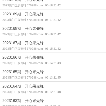
2023澳门正版资料 670288.com
06-18 21:42
2023169期：开心果先锋
2023澳门正版资料 670288.com
06-17 21:42
2023168期：开心果先锋
2023澳门正版资料 670288.com
06-16 21:42
2023167期：开心果先锋
2023澳门正版资料 670288.com
06-15 21:42
2023166期：开心果先锋
2023澳门正版资料 670288.com
06-14 21:43
2023165期：开心果先锋
2023澳门正版资料 670288.com
06-13 21:45
2023164期：开心果先锋
2023澳门正版资料 670288.com
06-12 21:48
2023163期：开心果先锋