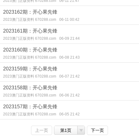
2023澳门正版资料 670288.com
06-11 21:47
2023162期：开心果先锋
2023澳门正版资料 670288.com
06-11 00:42
2023161期：开心果先锋
2023澳门正版资料 670288.com
06-09 21:44
2023160期：开心果先锋
2023澳门正版资料 670288.com
06-08 21:43
2023159期：开心果先锋
2023澳门正版资料 670288.com
06-07 21:42
2023158期：开心果先锋
2023澳门正版资料 670288.com
06-06 21:42
2023157期：开心果先锋
2023澳门正版资料 670288.com
06-05 21:42
上一页
第1页
下一页