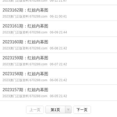
2023澳门正版资料 670288.com
06-11 21:47
2023162期：红姐内幕图
2023澳门正版资料 670288.com
06-11 00:41
2023161期：红姐内幕图
2023澳门正版资料 670288.com
06-09 21:44
2023160期：红姐内幕图
2023澳门正版资料 670288.com
06-08 21:42
2023159期：红姐内幕图
2023澳门正版资料 670288.com
06-07 21:42
2023158期：红姐内幕图
2023澳门正版资料 670288.com
06-06 21:42
2023157期：红姐内幕图
2023澳门正版资料 670288.com
06-05 21:42
上一页
第1页
下一页