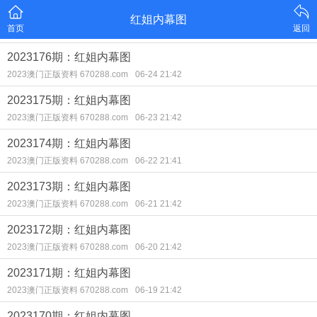
红姐内幕图
首页
返回
2023176期：红姐内幕图
2023澳门正版资料 670288.com
06-24 21:42
2023175期：红姐内幕图
2023澳门正版资料 670288.com
06-23 21:42
2023174期：红姐内幕图
2023澳门正版资料 670288.com
06-22 21:41
2023173期：红姐内幕图
2023澳门正版资料 670288.com
06-21 21:42
2023172期：红姐内幕图
2023澳门正版资料 670288.com
06-20 21:42
2023171期：红姐内幕图
2023澳门正版资料 670288.com
06-19 21:42
2023170期：红姐内幕图